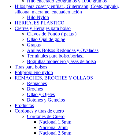
Hilo encerado 250gramos y 1000 gramos
Hilos para coser y enfilar , Gütermann, Coats, miyuki,
silicona, macrame, encuadernación
Hilo Nylon
HERRAJES PLASTICO
Cierres y Herrajes para bolso
Clavos de Fondo ( patas )
Ollao-Ojal de golpe
Grapas
Anillas Bolsos Redondas y Ovaladas
Terminales para bolso,borlas...
Boquillas monedero y asas de bolso
Tiras para bolsos
Polipropileno nylon
REMACHES, BROCHES Y OLLAOS
Remaches
Broches
Ollao y Ojetes
Botones y Gemelos
Productos
Cordones y tiras de cuero
Cordones de Cuero
Nacional 1,5mm
Nacional 2mm
Nacional 2,5mm