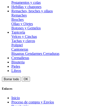
Pegamentos y colas
Hebillas y chapones
Remaches, broches y ollaos
Remaches
Broches
Ollao y Ojetes
Botones y Gemelos
Tapicería
Velcro y Cinchas
Tachas y clavos
Polipiel
Cantoneras
Bisagras Gendarmes Cerraduras
Cremalleras
Bisuteria
Pieles
Libros
Borrar todo
OK
Enlaces
Inicio
Proceso de compra y Envíos