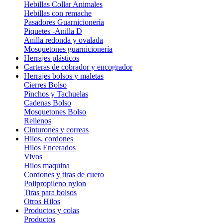
Hebillas Collar Animales
Hebillas con remache
Pasadores Guarnicionería
Piquetes -Anilla D
Anilla redonda y ovalada
Mosquetones guarnicionería
Herrajes plásticos
Carteras de cobrador y encogrador
Herrajes bolsos y maletas
Cierres Bolso
Pinchos y Tachuelas
Cadenas Bolso
Mosquetones Bolso
Rellenos
Cinturones y correas
Hilos, cordones
Hilos Encerados
Vivos
Hilos maquina
Cordones y tiras de cuero
Polipropileno nylon
Tiras para bolsos
Otros Hilos
Productos y colas
Productos