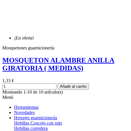
¡En oferta!
Mosquetones guarnicionería
MOSQUETON ALAMBRE ANILLA
GIRATORIA ( MEDIDAS)
1,33 €
Añadir al carrito
Mostrando 1-10 de 10 artículo(s)
Menú
Herramientas
Novedades
Herrajes guarnicionería
Hebillas Coscojo con rulo
Hebillas corredera