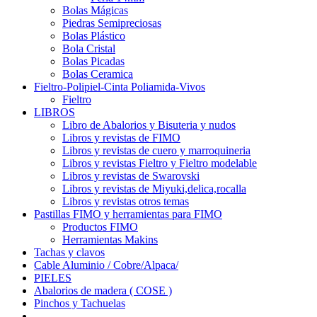
Bolas Mágicas
Piedras Semipreciosas
Bolas Plástico
Bola Cristal
Bolas Picadas
Bolas Ceramica
Fieltro-Polipiel-Cinta Poliamida-Vivos
Fieltro
LIBROS
Libro de Abalorios y Bisuteria y nudos
Libros y revistas de FIMO
Libros y revistas de cuero y marroquineria
Libros y revistas Fieltro y Fieltro modelable
Libros y revistas de Swarovski
Libros y revistas de Miyuki,delica,rocalla
Libros y revistas otros temas
Pastillas FIMO y herramientas para FIMO
Productos FIMO
Herramientas Makins
Tachas y clavos
Cable Aluminio / Cobre/Alpaca/
PIELES
Abalorios de madera ( COSE )
Pinchos y Tachuelas