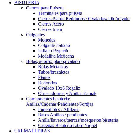
BISUTERIA
Cierres para Pulsera
Terminales para pulsera
Cierres Plano/ Redondos / Ovalados/ hilo/miyuki
Cierres Acero
Cierres Iman
Colgantes
Monedas
Colgante Italiano
Italiano Pequeño
Medallita Mejicana
Bolas, adorno plano,ovalado
Bolas Metalicas
Tubos/brazaletes
Planos
Redondos
Ovalado 10x6 Regaliz
Otros adornos y Anillas Zamak
Componentes bisuteria:
Anillas/Cadenas/Pendientes/Sortijas
Imperdibles / Alfileres
Bases Anillos / pendientes
Anilla/llaveros/tuercas/mosqueton bisuteria
Cadenas Bisuteria Libre Niquel
CREMALLERAS