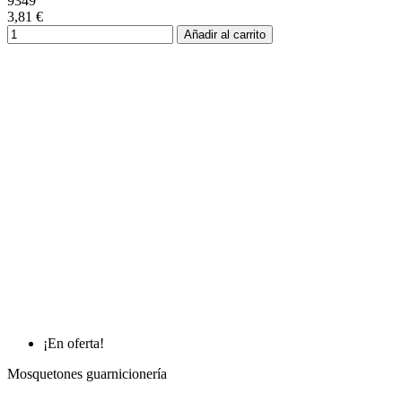
9349
3,81 €
Añadir al carrito
¡En oferta!
Mosquetones guarnicionería