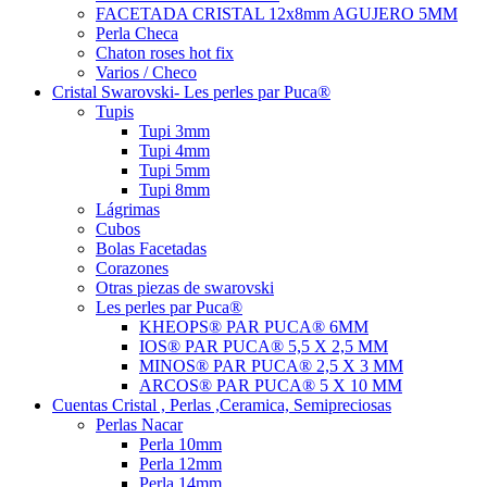
FACETADA CRISTAL 12x8mm AGUJERO 5MM
Perla Checa
Chaton roses hot fix
Varios / Checo
Cristal Swarovski- Les perles par Puca®
Tupis
Tupi 3mm
Tupi 4mm
Tupi 5mm
Tupi 8mm
Lágrimas
Cubos
Bolas Facetadas
Corazones
Otras piezas de swarovski
Les perles par Puca®
KHEOPS® PAR PUCA® 6MM
IOS® PAR PUCA® 5,5 X 2,5 MM
MINOS® PAR PUCA® 2,5 X 3 MM
ARCOS® PAR PUCA® 5 X 10 MM
Cuentas Cristal , Perlas ,Ceramica, Semipreciosas
Perlas Nacar
Perla 10mm
Perla 12mm
Perla 14mm