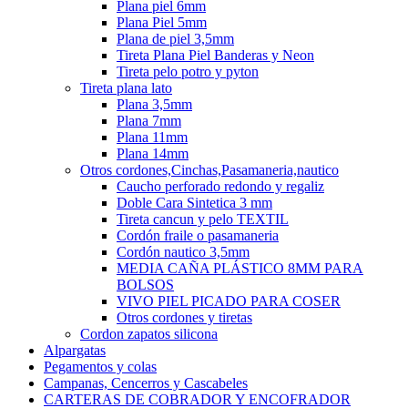
Plana piel 6mm
Plana Piel 5mm
Plana de piel 3,5mm
Tireta Plana Piel Banderas y Neon
Tireta pelo potro y pyton
Tireta plana lato
Plana 3,5mm
Plana 7mm
Plana 11mm
Plana 14mm
Otros cordones,Cinchas,Pasamaneria,nautico
Caucho perforado redondo y regaliz
Doble Cara Sintetica 3 mm
Tireta cancun y pelo TEXTIL
Cordón fraile o pasamaneria
Cordón nautico 3,5mm
MEDIA CAÑA PLÁSTICO 8MM PARA
BOLSOS
VIVO PIEL PICADO PARA COSER
Otros cordones y tiretas
Cordon zapatos silicona
Alpargatas
Pegamentos y colas
Campanas, Cencerros y Cascabeles
CARTERAS DE COBRADOR Y ENCOFRADOR