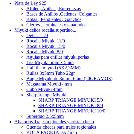
Plata de Ley 925
Alfiler , Anillas , Entrepiezas
Bases de Anillos ,Cadenas, Colgantes
Bolas , Pendientes , Ganchos
Cierres , terminales y tapanudos
Miyuki delica,rocalla,superduo...
Delica 11/0
Rocalla Miyuki 11/0
Rocalla Miyuki 15/0
Rocalla Miyuki 8/0
Agujas para enfilar miyuki,perlas
Tila Miyuki 5mm x 5mm
Half tila miyuki (5X2,3MM)
Rullas 3x5mm Tubo 22gr
Bugle Miyuki de 3mm - 6mm (50GRAMOS)
Magatama Miyuki 4mm
Cubo Miyuki 4mm
Sharp triange Miyuki
SHARP TRIANGE MIYUKI 5/0
SHARP TRIANGE MIYUKI 8/0
SHARP TRIANGE MIYUKI 10/0
Superduo 2.5x5mm
Abalorios Trajes regionales y cristal checo
Cuentas checas para trajes regionales
BOLA FACETADA 4mm