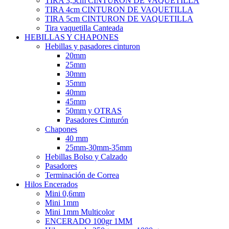
TIRA 3,5cm CINTURON DE VAQUETILLA
TIRA 4cm CINTURON DE VAQUETILLA
TIRA 5cm CINTURON DE VAQUETILLA
Tira vaquetilla Canteada
HEBILLAS Y CHAPONES
Hebillas y pasadores cinturon
20mm
25mm
30mm
35mm
40mm
45mm
50mm y OTRAS
Pasadores Cinturón
Chapones
40 mm
25mm-30mm-35mm
Hebillas Bolso y Calzado
Pasadores
Terminación de Correa
Hilos Encerados
Mini 0,6mm
Mini 1mm
Mini 1mm Multicolor
ENCERADO 100gr 1MM