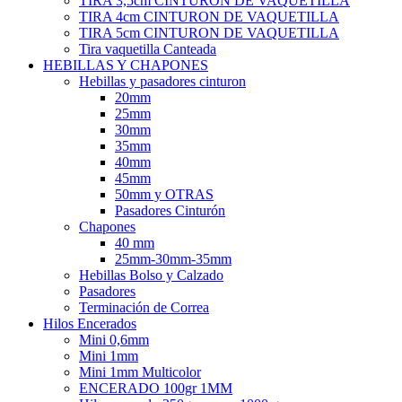
TIRA 3,5cm CINTURON DE VAQUETILLA
TIRA 4cm CINTURON DE VAQUETILLA
TIRA 5cm CINTURON DE VAQUETILLA
Tira vaquetilla Canteada
HEBILLAS Y CHAPONES
Hebillas y pasadores cinturon
20mm
25mm
30mm
35mm
40mm
45mm
50mm y OTRAS
Pasadores Cinturón
Chapones
40 mm
25mm-30mm-35mm
Hebillas Bolso y Calzado
Pasadores
Terminación de Correa
Hilos Encerados
Mini 0,6mm
Mini 1mm
Mini 1mm Multicolor
ENCERADO 100gr 1MM