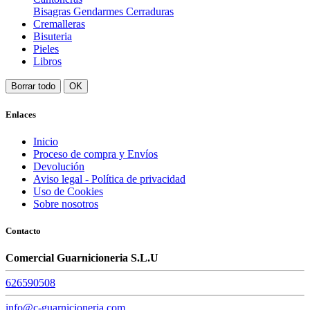
Bisagras Gendarmes Cerraduras
Cremalleras
Bisuteria
Pieles
Libros
Borrar todo
OK
Enlaces
Inicio
Proceso de compra y Envíos
Devolución
Aviso legal - Política de privacidad
Uso de Cookies
Sobre nosotros
Contacto
Comercial Guarnicioneria S.L.U
626590508
info@c-guarnicioneria.com