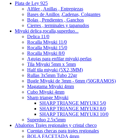
Plata de Ley 925
Alfiler , Anillas , Entrepiezas
Bases de Anillos ,Cadenas, Colgantes
Bolas , Pendientes , Ganchos
Cierres , terminales y tapanudos
Miyuki delica,rocalla,superduo...
Delica 11/0
Rocalla Miyuki 11/0
Rocalla Miyuki 15/0
Rocalla Miyuki 8/0
Agujas para enfilar miyuki,perlas
Tila Miyuki 5mm x 5mm
Half tila miyuki (5X2,3MM)
Rullas 3x5mm Tubo 22gr
Bugle Miyuki de 3mm - 6mm (50GRAMOS)
Magatama Miyuki 4mm
Cubo Miyuki 4mm
Sharp triange Miyuki
SHARP TRIANGE MIYUKI 5/0
SHARP TRIANGE MIYUKI 8/0
SHARP TRIANGE MIYUKI 10/0
Superduo 2.5x5mm
Abalorios Trajes regionales y cristal checo
Cuentas checas para trajes regionales
BOLA FACETADA 4mm