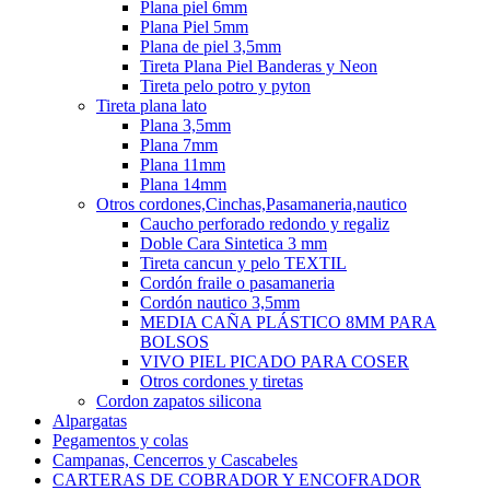
Plana piel 6mm
Plana Piel 5mm
Plana de piel 3,5mm
Tireta Plana Piel Banderas y Neon
Tireta pelo potro y pyton
Tireta plana lato
Plana 3,5mm
Plana 7mm
Plana 11mm
Plana 14mm
Otros cordones,Cinchas,Pasamaneria,nautico
Caucho perforado redondo y regaliz
Doble Cara Sintetica 3 mm
Tireta cancun y pelo TEXTIL
Cordón fraile o pasamaneria
Cordón nautico 3,5mm
MEDIA CAÑA PLÁSTICO 8MM PARA
BOLSOS
VIVO PIEL PICADO PARA COSER
Otros cordones y tiretas
Cordon zapatos silicona
Alpargatas
Pegamentos y colas
Campanas, Cencerros y Cascabeles
CARTERAS DE COBRADOR Y ENCOFRADOR