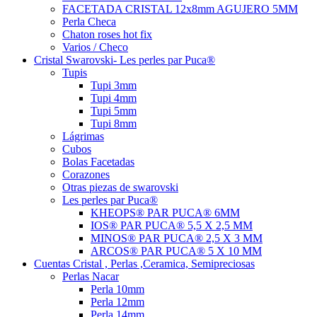
FACETADA CRISTAL 12x8mm AGUJERO 5MM
Perla Checa
Chaton roses hot fix
Varios / Checo
Cristal Swarovski- Les perles par Puca®
Tupis
Tupi 3mm
Tupi 4mm
Tupi 5mm
Tupi 8mm
Lágrimas
Cubos
Bolas Facetadas
Corazones
Otras piezas de swarovski
Les perles par Puca®
KHEOPS® PAR PUCA® 6MM
IOS® PAR PUCA® 5,5 X 2,5 MM
MINOS® PAR PUCA® 2,5 X 3 MM
ARCOS® PAR PUCA® 5 X 10 MM
Cuentas Cristal , Perlas ,Ceramica, Semipreciosas
Perlas Nacar
Perla 10mm
Perla 12mm
Perla 14mm