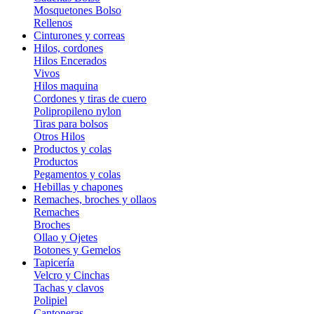
Mosquetones Bolso
Rellenos
Cinturones y correas
Hilos, cordones
Hilos Encerados
Vivos
Hilos maquina
Cordones y tiras de cuero
Polipropileno nylon
Tiras para bolsos
Otros Hilos
Productos y colas
Productos
Pegamentos y colas
Hebillas y chapones
Remaches, broches y ollaos
Remaches
Broches
Ollao y Ojetes
Botones y Gemelos
Tapicería
Velcro y Cinchas
Tachas y clavos
Polipiel
Cantoneras