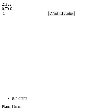
21122
0,79 €
Añadir al carrito
¡En oferta!
Plana 11mm