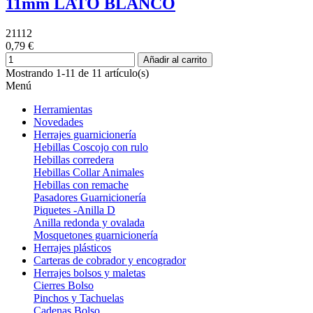
11mm LATO BLANCO
21112
0,79 €
Añadir al carrito
Mostrando 1-11 de 11 artículo(s)
Menú
Herramientas
Novedades
Herrajes guarnicionería
Hebillas Coscojo con rulo
Hebillas corredera
Hebillas Collar Animales
Hebillas con remache
Pasadores Guarnicionería
Piquetes -Anilla D
Anilla redonda y ovalada
Mosquetones guarnicionería
Herrajes plásticos
Carteras de cobrador y encogrador
Herrajes bolsos y maletas
Cierres Bolso
Pinchos y Tachuelas
Cadenas Bolso