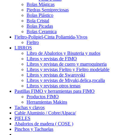
Bolas Mágicas
Piedras Semipreciosas
Bolas Plástico
Bola Cristal
Bolas Picadas
Bolas Ceramica
Fieltro-Polipiel-Cinta Poliamida-Vivos
Fieltro
LIBROS
Libro de Abalorios y Bisuteria y nudos
Libros y revistas de FIMO
Libros y revistas de cuero y marroquineria
Libros y revistas Fieltro y Fieltro modelable
Libros y revistas de Swarovski
Libros y revistas de Miyuki,delica,rocalla
Libros y revistas otros temas
Pastillas FIMO y herramientas para FIMO
Productos FIMO
Herramientas Makins
Tachas y clavos
Cable Aluminio / Cobre/Alpaca/
PIELES
Abalorios de madera ( COSE )
Pinchos y Tachuelas