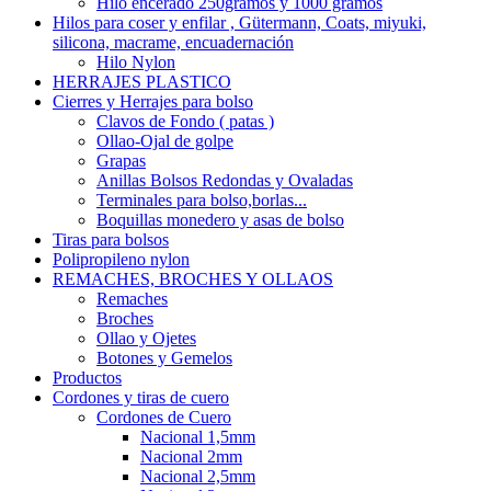
Hilo encerado 250gramos y 1000 gramos
Hilos para coser y enfilar , Gütermann, Coats, miyuki,
silicona, macrame, encuadernación
Hilo Nylon
HERRAJES PLASTICO
Cierres y Herrajes para bolso
Clavos de Fondo ( patas )
Ollao-Ojal de golpe
Grapas
Anillas Bolsos Redondas y Ovaladas
Terminales para bolso,borlas...
Boquillas monedero y asas de bolso
Tiras para bolsos
Polipropileno nylon
REMACHES, BROCHES Y OLLAOS
Remaches
Broches
Ollao y Ojetes
Botones y Gemelos
Productos
Cordones y tiras de cuero
Cordones de Cuero
Nacional 1,5mm
Nacional 2mm
Nacional 2,5mm