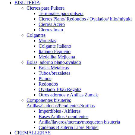
BISUTERIA
Cierres para Pulsera
Terminales para pulsera
Cierres Plano/ Redondos / Ovalados/ hilo/miyuki
Cierres Acero
Cierres Iman
Colgantes
Monedas
Colgante Italiano
Italiano Pequeño
Medallita Mejicana
Bolas, adorno plano,ovalado
Bolas Metalicas
Tubos/brazaletes
Planos
Redondos
Ovalado 10x6 Regaliz
Otros adornos y Anillas Zamak
Componentes bisuteria:
Anillas/Cadenas/Pendientes/Sortijas
Imperdibles / Alfileres
Bases Anillos / pendientes
Anilla/llaveros/tuercas/mosqueton bisuteria
Cadenas Bisuteria Libre Niquel
CREMALLERAS